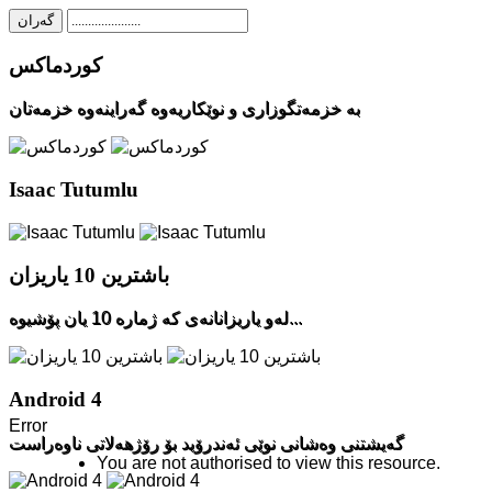
کوردماکس
به‌ خزمه‌تگوزاری و نوێکاریه‌وه‌ گه‌راینه‌وه‌ خزمه‌تان
Isaac Tutumlu
باشترین 10 یاریزان
له‌و یاریزانانه‌ی که‌ ژماره‌ 10 یان پۆشیوه‌...
Android 4
Error
گه‌یشتنی وه‌شانی نوێی ئه‌ندرۆید بۆ رۆژهه‌لاتی ناوه‌راست
You are not authorised to view this resource.