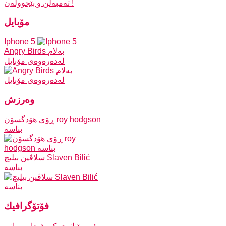
مۆبایل
Iphone 5
Angry Birds به‌لام
له‌ده‌ره‌وه‌ی مۆبایل
وه‌رزش
ڕۆی هۆدگسۆن roy hodgson
سلاڤین بیلیچ Slaven Bilić
فۆتۆگرافیك