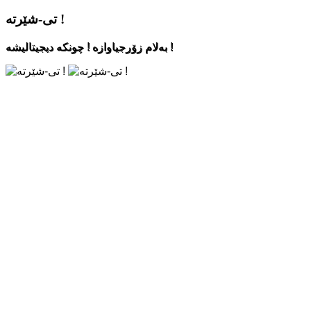
تی-شێرته‌ !
به‌لام زۆرجیاوازه‌ ! چونکه‌ دیجیتالیشه‌ !