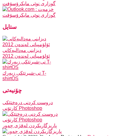
گوزاری نوێی مایکرۆسۆفت
ستایل
دیزاینی مه‌دالیه‌کانی
ئۆلۆمپیاتی له‌نده‌ن 2012
تی-شیرتێکی زیه‌رك T-
shirtOS
چۆنیه‌تی
دروست كردنی درەختێكی
كارتۆنی Photoshop
پاریزگاریكردن له‌قژی چه‌ور