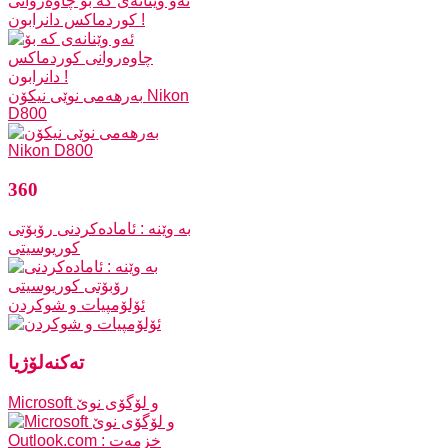
ئه‌و وێنانه‌ی که‌ بۆ چاوه‌روانی
کوردماکس دانرابون !
به‌رهه‌می نوێی نیکۆن Nikon
D800
360
به‌ وێنه‌ : ئاماده‌کردنی رۆبۆتی
كوريوسيتی
ئۆلۆمپیات و شوکردن
ته‌کنه‌لۆژیا
Microsoft و لۆگۆی نوێ
Outlook.com : خزمه‌ت