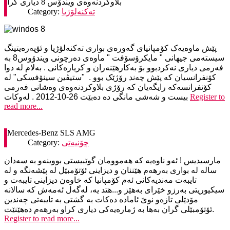
بلاوکردنه‌وه‌ی ویندۆس 8 دیاری کرا
ته‌کنه‌لۆژیا
Category:
پێش ماوه‌یه‌ک کۆمپانیای گه‌وره‌ی بواری ته‌کنه‌لۆژیا و ئۆپه‌ره‌یتینگ
سیسته‌می جیهانی " مایکرۆسۆفت " ماوه‌ی ده‌رچونی ویندۆوس8 به‌
فه‌رمی دیاری نه‌کردبوو بۆ به‌کارهێنه‌ران و کریاره‌کانی . به‌لام له‌ دوا
کۆنفرانسیان که‌ پێش چه‌ند رۆژێک بوو . "ستیڤین سینۆفسکی" له‌
کۆنفرانسه‌که‌ رایگه‌یان که‌ رۆژی بلاوکردنه‌وه‌ی وه‌شانی فه‌رمی
Register to
بیست و شه‌شی مانگی ده‌ ده‌بێت 26-10-2012 . له‌وکات
read more...
Mercedes-Benz SLS AMG
چۆنیه‌تی
Category:
مارسیدیس ! ئه‌و ناوه‌یه‌ که‌ هه‌موومان گوێبیستی بووینه‌و به‌ سه‌دان
ساله‌ له‌ بواری به‌رهه‌م هێننان و دیزاینی ئۆتۆمبێل له‌ پێشه‌نگه‌ و له‌
تایبه‌ت مه‌ندیه‌کانی ئه‌م کۆمپانیا که‌ خاوه‌ن دیزاینی تایبه‌ت و
سیکیوریتی به‌رزو خێرای به‌هێز و...هتد یه‌، له‌گه‌ل ئه‌مه‌ش که‌ سالانه‌
مۆدێلی تازه‌و نوێ ئاماده‌ ده‌کات به‌ گشتی به‌ تایبه‌تی چه‌ندین
ئۆتۆمبێلی گران به‌ها به‌ ژماره‌یه‌کی دیاری کراو به‌رهه‌م ده‌هێنێت.
Register to read more...