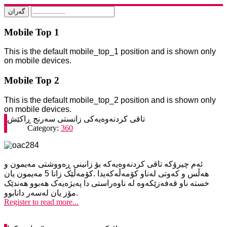
Mobile Top 1
This is the default mobile_top_1 position and is shown only
on mobile devices.
Mobile Top 2
This is the default mobile_top_2 position and is shown only
on mobile devices.
تاقی کردنه‌وه‌یه‌کی زانستی سه‌رنج ڕاکێش
Category:
360
ئه‌م چیرۆکه‌ تاقی کردنه‌وه‌یه‌که‌ بۆ زانینی ڕه‌ووشتی مه‌یمون و
هه‌ڵس و که‌وتی له‌ناو کۆمه‌ڵه‌که‌یدا .کۆمه‌ڵێک زانا 5 مه‌یمون یان
خسته‌ ناو قه‌فه‌زێکه‌وه‌ له‌ ناوه‌راستی دا په‌یژه‌یه‌ک هه‌بوو هه‌ندێک
مۆز یان له‌سه‌ر دانابوو.
Register to read more...