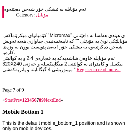
مۆبایل
Category:
کۆمپانیای میکرۆماکس "Micromax" ی هیندی هه‌لسا به‌ داهێنانی
مۆبایلێکی نوێ به‌ مۆدێلی "" که‌ تایبه‌تمه‌نیدی جیاوازی هه‌یه‌ ئه‌ویش
شه‌حن ده‌کرێته‌وه‌ به‌ تیشکی خۆر ! به‌بێ پێویست بوون به‌ وزه‌ی
کاره‌با.
ئه‌م مۆبایله‌ خاوه‌ن شاشه‌یه‌که‌ به‌ قه‌باره‌ی 2.4 و به‌ کوالیتی
320X240 پیکسل و کامێرای به‌ کوالێتی 2 میگاپیکسله‌ و خه‌زنی
Register to read more...
میمۆریشی 4 گێگابایته‌ و پاتریه‌که‌شی “
Page 7 of 9
«
Start
Prev
1
2
3
4
5
6
7
8
9
Next
End
»
Mobile Bottom 1
This is the default mobile_bottom_1 position and is shown
only on mobile devices.